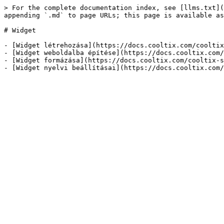
> For the complete documentation index, see [llms.txt](
appending `.md` to page URLs; this page is available as
# Widget

- [Widget létrehozása](https://docs.cooltix.com/cooltix
- [Widget weboldalba építése](https://docs.cooltix.com/
- [Widget formázása](https://docs.cooltix.com/cooltix-s