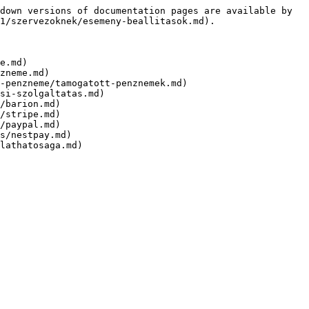
down versions of documentation pages are available by 
1/szervezoknek/esemeny-beallitasok.md).

e.md)

zneme.md)

-penzneme/tamogatott-penznemek.md)

si-szolgaltatas.md)

/barion.md)

/stripe.md)

/paypal.md)

s/nestpay.md)
