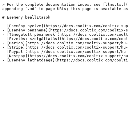
> For the complete documentation index, see [llms.txt](
appending `.md` to page URLs; this page is available as
# Esemény beállítások

- [Esemény nyelve](https://docs.cooltix.com/cooltix-sup
- [Esemény pénzneme](https://docs.cooltix.com/cooltix-s
- [Támogatott pénznemek](https://docs.cooltix.com/coolt
- [Fizetési szolgáltatás](https://docs.cooltix.com/cool
- [Barion](https://docs.cooltix.com/cooltix-support/hu-
- [Stripe](https://docs.cooltix.com/cooltix-support/hu-
- [Paypal](https://docs.cooltix.com/cooltix-support/hu-
- [Nestpay](https://docs.cooltix.com/cooltix-support/hu