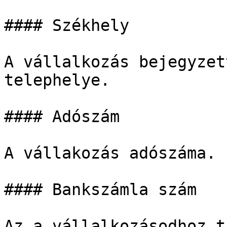
#### Székhely

A vállalkozás bejegyzet
telephelye.

#### Adószám

A vállakozás adószáma.

#### Bankszámla szám

Az a vállalkozásodhoz t