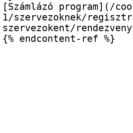
[Számlázó program](/coo
1/szervezoknek/regisztr
szervezokent/rendezveny